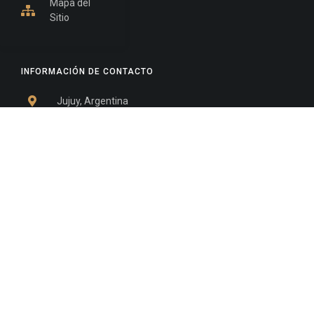
Mapa del
Sitio
INFORMACIÓN DE CONTACTO
Jujuy, Argentina
0388-4245300
Edificio Central : 0388-4245300
Suprema Corte de Justicia: 4245330 - 4245331 -
4245332 - 4245334 - 4245335
Juzgado Civil: 4245321 - 4245322 - 4245323 - 4245324
- 4245325
Edificio Ex-Panorama: 4245342
Tribunal de Familia - Vocalías 1, 2 y 3: 4245340
Tribunal de Familia - Vocalías 4, 5 y 6: 4245341