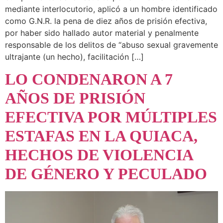
mediante interlocutorio, aplicó a un hombre identificado
como G.N.R. la pena de diez años de prisión efectiva,
por haber sido hallado autor material y penalmente
responsable de los delitos de “abuso sexual gravemente
ultrajante (un hecho), facilitación […]
LO CONDENARON A 7
AÑOS DE PRISIÓN
EFECTIVA POR MÚLTIPLES
ESTAFAS EN LA QUIACA,
HECHOS DE VIOLENCIA
DE GÉNERO Y PECULADO