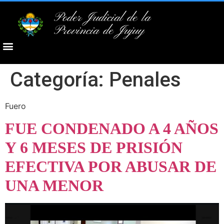
Poder Judicial de la
Provincia de Jujuy
Categoría:
Penales
Fuero
FUE CONDENADO A 4 AÑOS
Y 6 MESES DE PRISIÓN
EFECTIVA POR ABUSAR DE
UNA MENOR