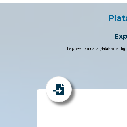
Plat
Exp
Te presentamos la plataforma digit