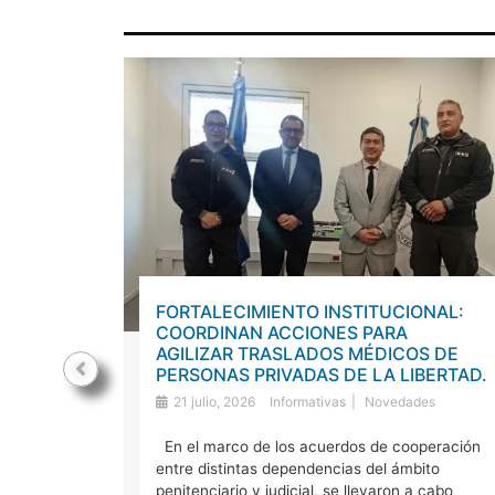
VENIOS
FORTALECIMIENTO INSTITUCIONAL:
IZARÁN
COORDINAN ACCIONES PARA
AGILIZAR TRASLADOS MÉDICOS DE
PERSONAS PRIVADAS DE LA LIBERTAD.
ivas
21 julio, 2026
Informativas
Novedades
al (OGJL)
En el marco de los acuerdos de cooperación
to, las
entre distintas dependencias del ámbito
penitenciario y judicial, se llevaron a cabo