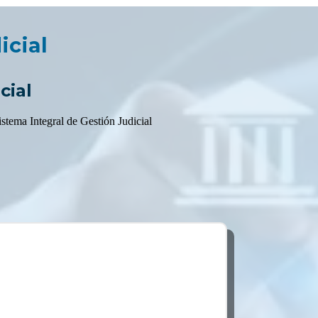
icial
cial
istema Integral de Gestión Judicial