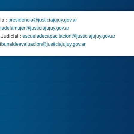
ia :
presidencia@justiciajujuy.gov.ar
inadelamujer@justiciajujuy.gov.ar
Judicial :
escueladecapacitacion@justiciajujuy.gov.ar
ribunaldeevaluacion@justiciajujuy.gov.ar