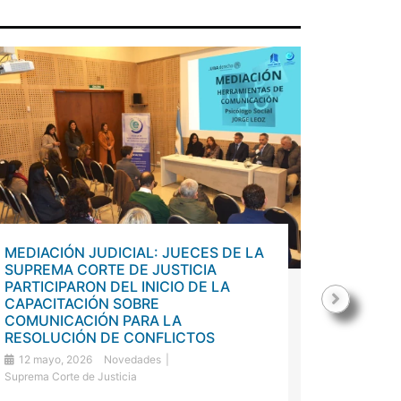
MEDIACIÓN JUDICIAL: JUECES DE LA
CAPACI
SUPREMA CORTE DE JUSTICIA
LUCIO
PARTICIPARON DEL INICIO DE LA
6 mayo,
CAPACITACIÓN SOBRE
Escuela de
COMUNICACIÓN PARA LA
RESOLUCIÓN DE CONFLICTOS
CAPACIT
12 mayo, 2026
Novedades
LUCIO Hoy
Suprema Corte de Justicia
organizac
de la Cap