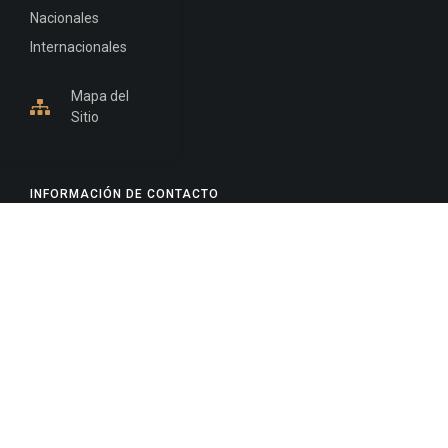
Nacionales
Internacionales
Mapa del
Sitio
INFORMACIÓN DE CONTACTO
Jujuy, Argentina
0388-4245300
Edificio Central : 0388-4245300
Suprema Corte de Justicia: 4245330 - 4245331 -
4245332 - 4245334 - 4245335
Juzgado Civil: 4245321 - 4245322 - 4245323 - 4245324
- 4245325
Edificio Ex-Panorama: 4245342