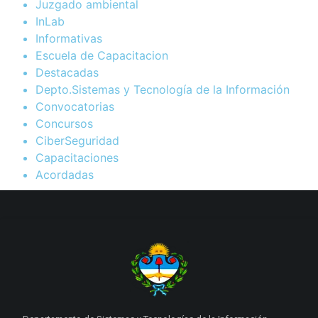
Juzgado ambiental
InLab
Informativas
Escuela de Capacitacion
Destacadas
Depto.Sistemas y Tecnología de la Información
Convocatorias
Concursos
CiberSeguridad
Capacitaciones
Acordadas