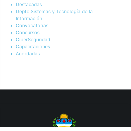
Destacadas
Depto.Sistemas y Tecnología de la
Información
Convocatorias
Concursos
CiberSeguridad
Capacitaciones
Acordadas