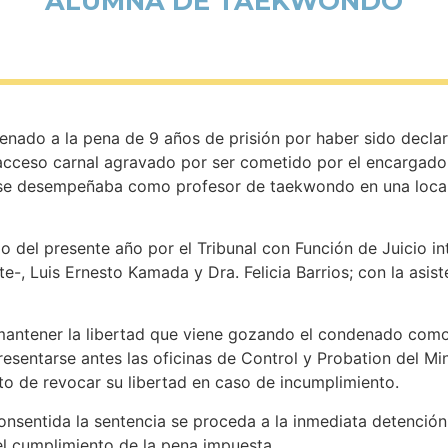
ALUMNA DE TAEKWONDO
nado a la pena de 9 años de prisión por haber sido decla
 acceso carnal agravado por ser cometido por el encargado
ras se desempeñaba como profesor de taekwondo en una loca
 del presente año por el Tribunal con Función de Juicio in
-, Luis Ernesto Kamada y Dra. Felicia Barrios; con la asist
 mantener la libertad que viene gozando el condenado como
entarse antes las oficinas de Control y Probation del Mini
to de revocar su libertad en caso de incumplimiento.
nsentida la sentencia se proceda a la inmediata detención 
del cumplimiento de la pena impuesta.