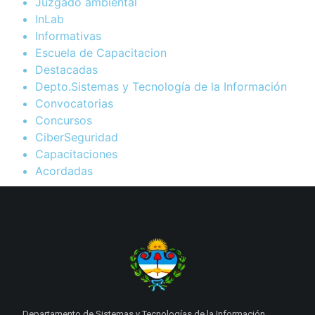
Juzgado ambiental
InLab
Informativas
Escuela de Capacitacion
Destacadas
Depto.Sistemas y Tecnología de la Información
Convocatorias
Concursos
CiberSeguridad
Capacitaciones
Acordadas
Departamento de Sistemas y Tecnologías de la Información.