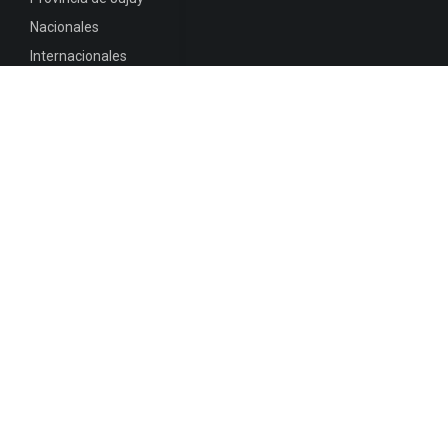
Nacionales
Internacionales
Mapa del
Sitio
INFORMACIÓN DE CONTACTO
Jujuy, Argentina
0388-4245300
Edificio Central : 0388-4245300
Suprema Corte de Justicia: 4245330 - 4245331 -
4245332 - 4245334 - 4245335
Juzgado Civil: 4245321 - 4245322 - 4245323 - 4245324
- 4245325
Edificio Ex-Panorama: 4245342