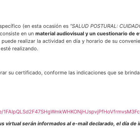
pecífico (en esta ocasión es
“SALUD POSTURAL: CUIDA
y consiste en un
material audiovisual y un cuestionario de e
 puede realizar la actividad en día y horario de su conveni
 esté realizando.
rar su certificado, conforme las indicaciones que se brind
s/d/e/1FAIpQLSd2F47SHgWmkWHKONjHJspvjPfHoVfrmvsM3F
 virtual serán informados al e-mail declarado, el día de in