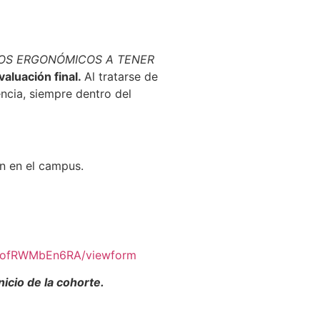
DOS ERGONÓMICOS A TENER
valuación final.
Al tratarse de
encia, siempre dentro del
an en el campus.
cofRWMbEn6RA/viewform
icio de la cohorte.