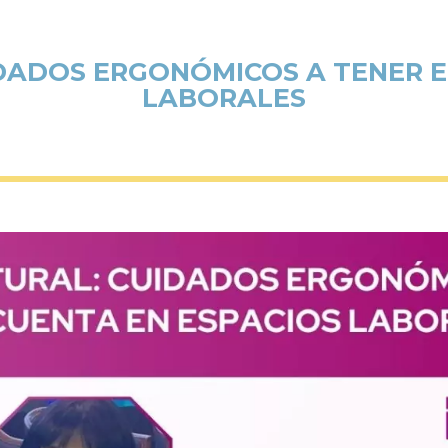
DADOS ERGONÓMICOS A TENER E
LABORALES