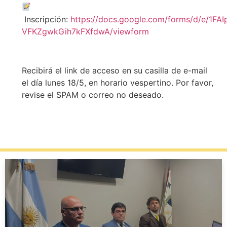
Inscripción:
https://docs.google.com/forms/d/e/1F
VFKZgwkGih7kFXfdwA/viewform
Recibirá el link de acceso en su casilla de e-mail
el día lunes 18/5, en horario vespertino. Por favor,
revise el SPAM o correo no deseado.