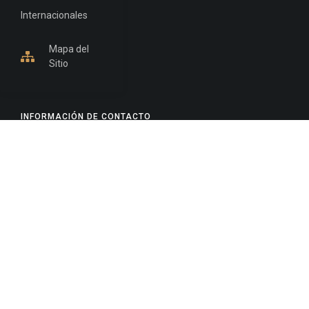
Internacionales
Mapa del
Sitio
INFORMACIÓN DE CONTACTO
Jujuy, Argentina
0388-4245300
Edificio Central : 0388-4245300
Suprema Corte de Justicia: 4245330 - 4245331 -
4245332 - 4245334 - 4245335
Juzgado Civil: 4245321 - 4245322 - 4245323 - 4245324
- 4245325
Edificio Ex-Panorama: 4245342
Tribunal de Familia - Vocalías 1, 2 y 3: 4245340