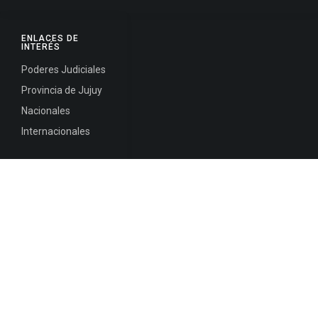
ENLACES DE
INTERÉS
Poderes Judiciales
Provincia de Jujuy
Nacionales
Internacionales
Mapa del
Sitio
INFORMACIÓN DE CONTACTO
Jujuy, Argentina
0388-4245300
Edificio Central : 0388-4245300