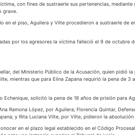
íctima, con fines de sustraerle sus pertenencias, mediante
o grave.
en el piso, Aguilera y Vilte procedieron a sustraerle de e
das por los agresores la víctima falleció el 9 de octubre d
uellar, del Ministerio Público de la Acusación, quien pidió l
ilte, mientras que para Elina Zapana requirió la pena de 3 
o Echenique, solicitó la pena de 18 años de prisión para Agu
Ana Ramona López, por Aguilera; Florencia Quintar, Defenso
pana; y Rita Luciana Vilte, por Vilte, pidieron la absolució
nocer en el plazo legal establecido en el Código Procesal P