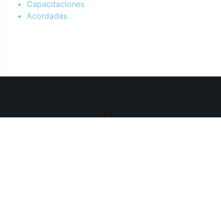
Capacitaciones
Acordadas
Departamento de Sistemas y Tecnologías de la Información.
Poder Judicial de la Provincia de Jujuy