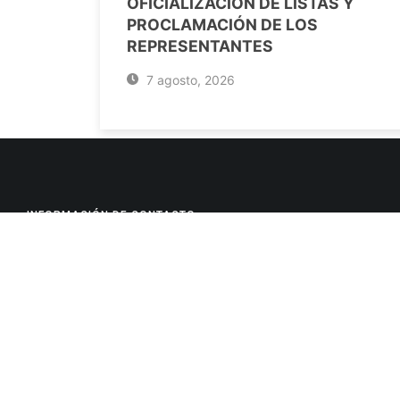
OFICIALIZACIÓN DE LISTAS Y
PROCLAMACIÓN DE LOS
REPRESENTANTES
7 agosto, 2026
INFORMACIÓN DE CONTACTO
Jujuy, Argentina
0388-4245300
Edificio Central : 0388-4245300
Suprema Corte de Justicia: 4245330 - 4245331 - 4245332 
- 4245335
Juzgado Civil: 4245321 - 4245322 - 4245323 - 4245324 - 4
Edificio Ex-Panorama: 4245342