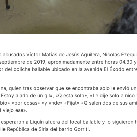
os acusados Víctor Matías de Jesús Aguilera, Nicolas Ezequi
septiembre de 2019, aproximadamente entre horas 04.30 y 
ior del boliche bailable ubicado en la avenida El Éxodo entr
ana, quien tras observar que se encontraba solo le envió u
«Estoy alado de un gil», «Q esta solo», «Le dije solo a nico
io» «por cosas» «y vnde» «Fijat» «Q salen dos de sus amig
l viejo ese».
speraron a Liquín afuera del local bailable y lo siguieron 
le República de Siria del barrio Gorriti.