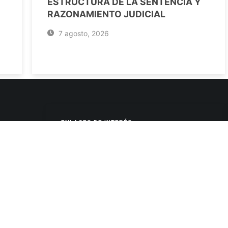
ESTRUCTURA DE LA SENTENCIA Y
RAZONAMIENTO JUDICIAL
7 agosto, 2026
ENLACES DE INTERÉS
Poderes Judiciales
Provincia de Jujuy
Nacionales
- 4245334
Internacionales
245325
Mapa del Sitio