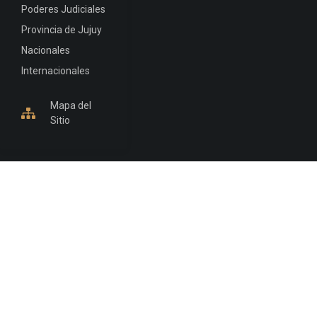
Poderes Judiciales
Provincia de Jujuy
Nacionales
Internacionales
Mapa del
Sitio
INFORMACIÓN DE CONTACTO
Jujuy, Argentina
0388-4245300
Edificio Central : 0388-4245300
Suprema Corte de Justicia: 4245330 - 4245331 -
4245332 - 4245334 - 4245335
Juzgado Civil: 4245321 - 4245322 - 4245323 - 4245324