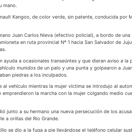
su mano.
Renault Kangoo, de color verde, sin patente, conducida por 
mano Juan Carlos Nieva (efectivo policial), a bordo de una 
mioneta en ruta provincial Nº 1 hacia San Salvador de Juju
as.
 ayuda a ocasionales transeúntes y que dieran aviso a la po
vehículo munidos de un palo y una punta y golpearon a Jua
raban piedras a los inculpados.
l vehículo mientras la mujer víctima se introdujo al autom
lo emprendieron la marcha con la mujer colgando medio cue
ió junto a su hermano una nueva persecución de los acusado
e a orillas del Rio Grande.
lo se dio a la fuga a pie llevándose el teléfono celular sus