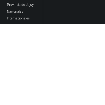
Provincia de Jujuy
Nacionales
Internacionales
Mapa del
Sitio
INFORMACIÓN DE CONTACTO
Jujuy, Argentina
0388-4245300
Edificio Central : 0388-4245300
Suprema Corte de Justicia: 4245330 - 4245331 -
4245332 - 4245334 - 4245335
Juzgado Civil: 4245321 - 4245322 - 4245323 - 4245324
- 4245325