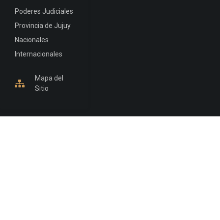
Poderes Judiciales
Provincia de Jujuy
Nacionales
Internacionales
Mapa del
Sitio
INFORMACIÓN DE CONTACTO
Jujuy, Argentina
0388-4245300
Edificio Central : 0388-4245300
Suprema Corte de Justicia: 4245330 - 4245331 -
4245332 - 4245334 - 4245335