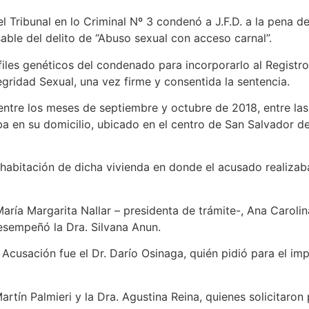
 Tribunal en lo Criminal Nº 3 condenó a J.F.D. a la pena de
able del delito de “Abuso sexual con acceso carnal”.
files genéticos del condenado para incorporarlo al Registr
egridad Sexual, una vez firme y consentida la sentencia.
 entre los meses de septiembre y octubre de 2018, entre la
en su domicilio, ubicado en el centro de San Salvador de J
na habitación de dicha vivienda en donde el acusado realiza
María Margarita Nallar – presidenta de trámite-, Ana Carolin
esempeñó la Dra. Silvana Anun.
a Acusación fue el Dr. Darío Osinaga, quién pidió para el i
artín Palmieri y la Dra. Agustina Reina, quienes solicitaron