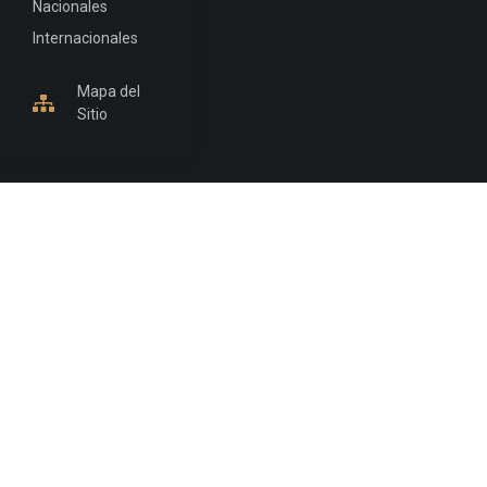
Nacionales
Internacionales
Mapa del
Sitio
INFORMACIÓN DE CONTACTO
Jujuy, Argentina
0388-4245300
Edificio Central : 0388-4245300
Suprema Corte de Justicia: 4245330 - 4245331 -
4245332 - 4245334 - 4245335
Juzgado Civil: 4245321 - 4245322 - 4245323 - 4245324
- 4245325
Edificio Ex-Panorama: 4245342