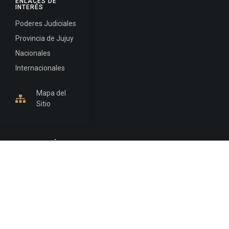
ENLACES DE
INTERÉS
Poderes Judiciales
Provincia de Jujuy
Nacionales
Internacionales
Mapa del
Sitio
INFORMACIÓN DE CONTACTO
Jujuy, Argentina
0388-4245300
Edificio Central : 0388-4245300
Suprema Corte de Justicia: 4245330 - 4245331 -
4245332 - 4245334 - 4245335