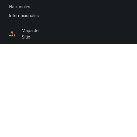
Nacionales
Internacionales
Mapa del
Sitio
INFORMACIÓN DE CONTACTO
Jujuy, Argentina
0388-4245300
Edificio Central : 0388-4245300
Suprema Corte de Justicia: 4245330 - 4245331 -
4245332 - 4245334 - 4245335
Juzgado Civil: 4245321 - 4245322 - 4245323 - 4245324
- 4245325
Edificio Ex-Panorama: 4245342