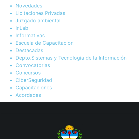
Novedades
Licitaciones Privadas
Juzgado ambiental
InLab
Informativas
Escuela de Capacitacion
Destacadas
Depto.Sistemas y Tecnología de la Información
Convocatorias
Concursos
CiberSeguridad
Capacitaciones
Acordadas