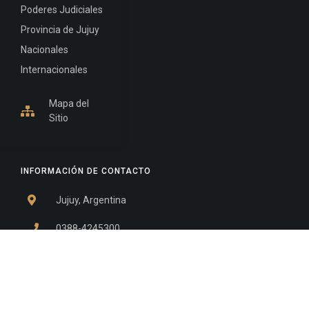
Poderes Judiciales
Provincia de Jujuy
Nacionales
Internacionales
Mapa del
Sitio
INFORMACIÓN DE CONTACTO
Jujuy, Argentina
0388-4245300
Edificio Central : 0388-4245300
Suprema Corte de Justicia: 4245330 - 4245331 -
4245332 - 4245334 - 4245335
Juzgado Civil: 4245321 - 4245322 - 4245323 - 4245324