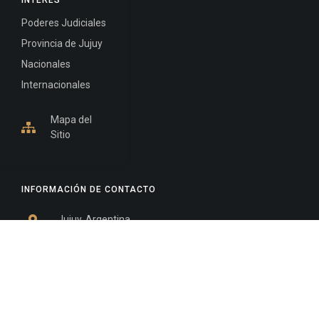
INTERÉS
Poderes Judiciales
Provincia de Jujuy
Nacionales
Internacionales
Mapa del
Sitio
INFORMACIÓN DE CONTACTO
Jujuy, Argentina
0388-4245300
Edificio Central : 0388-4245300
Suprema Corte de Justicia: 4245330 - 4245331 -
4245332 - 4245334 - 4245335