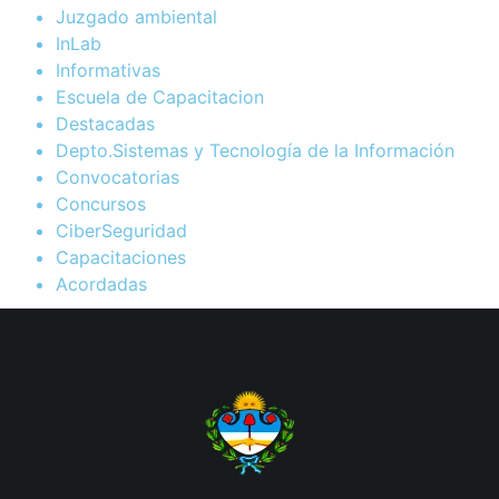
Juzgado ambiental
InLab
Informativas
Escuela de Capacitacion
Destacadas
Depto.Sistemas y Tecnología de la Información
Convocatorias
Concursos
CiberSeguridad
Capacitaciones
Acordadas