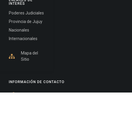
ENLACES DE
INTERÉS
Poderes Judiciales
Provincia de Jujuy
Nacionales
Internacionales
Mapa del
Sitio
INFORMACIÓN DE CONTACTO
Jujuy, Argentina
0388-4245300
Edificio Central : 0388-4245300
Suprema Corte de Justicia: 4245330 - 4245331 -
4245332 - 4245334 - 4245335