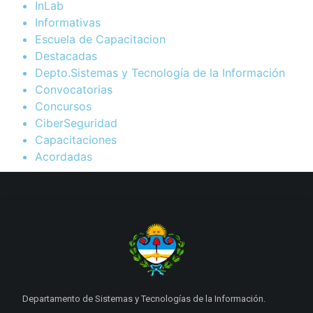
InLab
Informativas
Escuela de Capacitacion
Destacadas
Depto.Sistemas y Tecnología de la Información
Convocatorias
Concursos
CiberSeguridad
Capacitaciones
Acordadas
Departamento de Sistemas y Tecnologías de la Información.