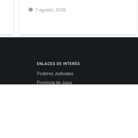
7 agosto, 2026
ENLACES DE INTERÉS
Poderes Judiciales
Provincia de Jujuy
Nacionales
- 4245334
Internacionales
245325
Mapa del Sitio