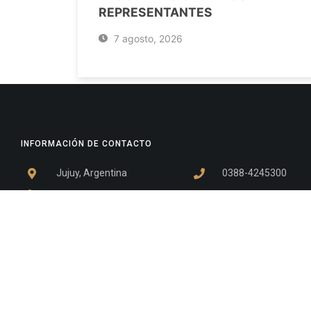
REPRESENTANTES
7 agosto, 2026
INFORMACIÓN DE CONTACTO
Jujuy, Argentina
0388-4245300
Edificio Central : 0388-4245300
Suprema Corte de Justicia: 4245330 - 4245331 - 4245332 
- 4245335
Juzgado Civil: 4245321 - 4245322 - 4245323 - 4245324 - 4
Edificio Ex-Panorama: 4245342
Tribunal de Familia - Vocalías 1, 2 y 3: 4245340
Tribunal de Familia - Vocalías 4, 5 y 6: 4245341