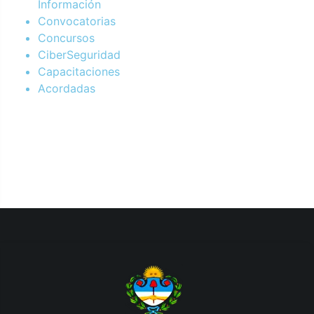
Información
Convocatorias
Concursos
CiberSeguridad
Capacitaciones
Acordadas