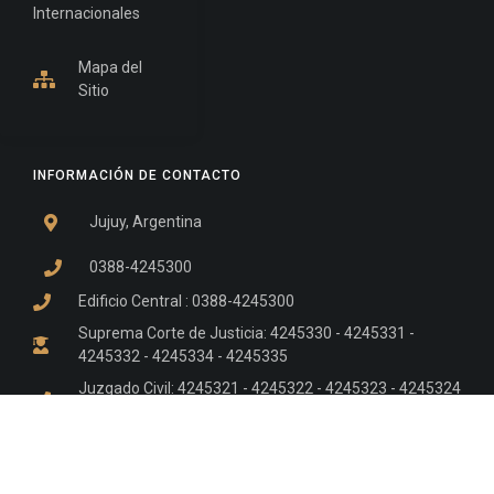
Internacionales
Mapa del
Sitio
INFORMACIÓN DE CONTACTO
Jujuy, Argentina
0388-4245300
Edificio Central : 0388-4245300
Suprema Corte de Justicia: 4245330 - 4245331 -
4245332 - 4245334 - 4245335
Juzgado Civil: 4245321 - 4245322 - 4245323 - 4245324
- 4245325
Edificio Ex-Panorama: 4245342
Tribunal de Familia - Vocalías 1, 2 y 3: 4245340