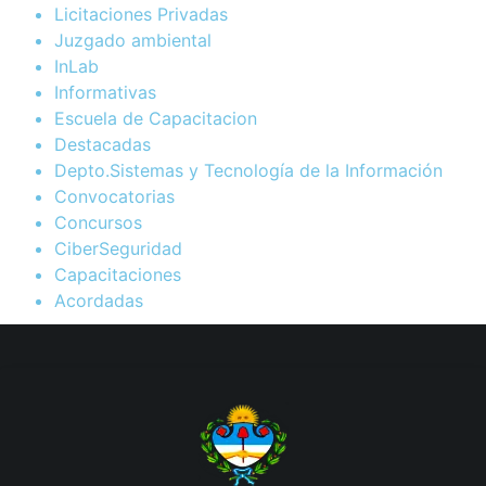
Licitaciones Privadas
Juzgado ambiental
InLab
Informativas
Escuela de Capacitacion
Destacadas
Depto.Sistemas y Tecnología de la Información
Convocatorias
Concursos
CiberSeguridad
Capacitaciones
Acordadas