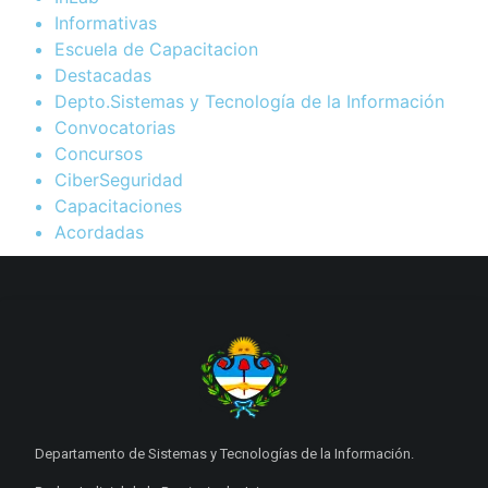
Informativas
Escuela de Capacitacion
Destacadas
Depto.Sistemas y Tecnología de la Información
Convocatorias
Concursos
CiberSeguridad
Capacitaciones
Acordadas
Departamento de Sistemas y Tecnologías de la Información.