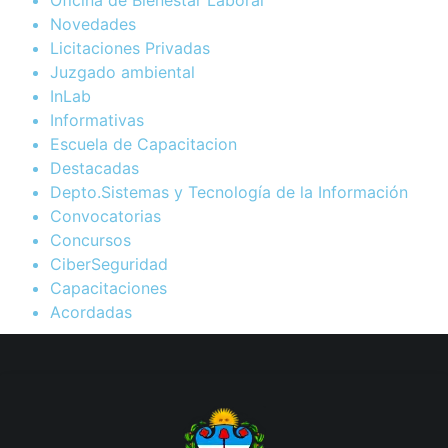
Novedades
Licitaciones Privadas
Juzgado ambiental
InLab
Informativas
Escuela de Capacitacion
Destacadas
Depto.Sistemas y Tecnología de la Información
Convocatorias
Concursos
CiberSeguridad
Capacitaciones
Acordadas