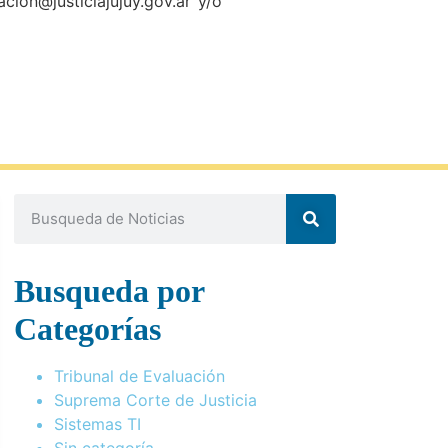
cion@justiciajujuy.gov.ar y/o
Busqueda por
Categorías
Tribunal de Evaluación
Suprema Corte de Justicia
Sistemas TI
Sin categoría