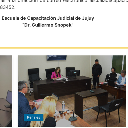
l a la dirección de correo electrónico escueladecapacita
383452.
Escuela de Capacitación Judicial de Jujuy
“Dr. Guillermo Snopek”
Penales