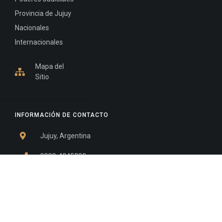
Provincia de Jujuy
Nacionales
Internacionales
Mapa del
Sitio
INFORMACIÓN DE CONTACTO
Jujuy, Argentina
0388-4245300
Edificio Central : 0388-4245300
Suprema Corte de Justicia: 4245330 - 4245331 -
4245332 - 4245334 - 4245335
Juzgado Civil: 4245321 - 4245322 - 4245323 - 4245324
- 4245325