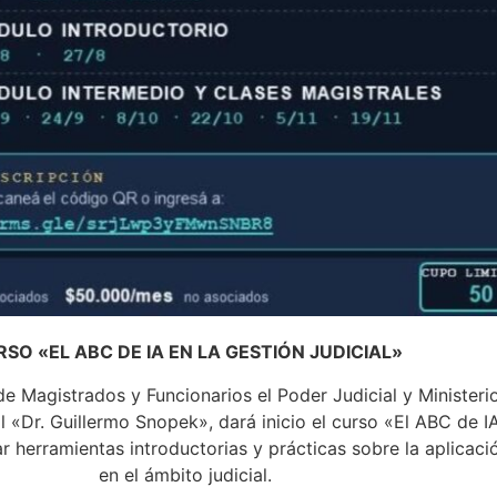
SO «EL ABC DE IA EN LA GESTIÓN JUDICIAL»
 Magistrados y Funcionarios el Poder Judicial y Ministerio
l «Dr. Guillermo Snopek», dará inicio el curso «El ABC de IA
herramientas introductorias y prácticas sobre la aplicación 
en el ámbito judicial.