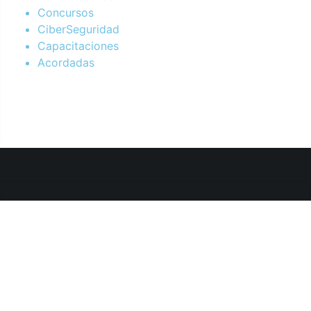
Concursos
CiberSeguridad
Capacitaciones
Acordadas
Departamento de Sistemas y Tecnologías de la Información.
Poder Judicial de la Provincia de Jujuy