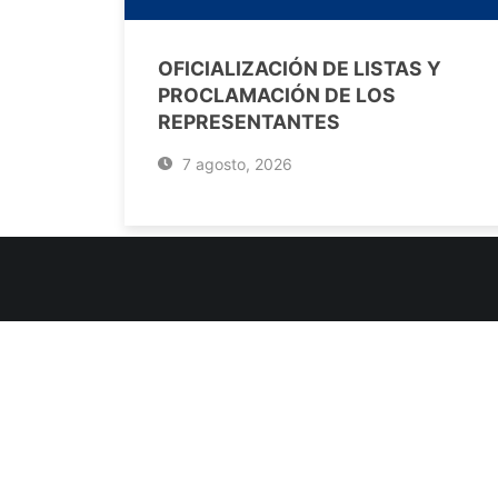
OFICIALIZACIÓN DE LISTAS Y
PROCLAMACIÓN DE LOS
REPRESENTANTES
7 agosto, 2026
INFORMACIÓN DE CONTACTO
Jujuy, Argentina
0388-4245300
Edificio Central : 0388-4245300
Suprema Corte de Justicia: 4245330 - 4245331 - 4245332 
- 4245335