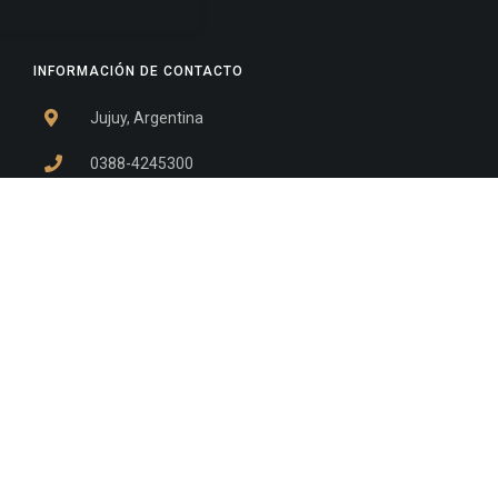
INFORMACIÓN DE CONTACTO
Jujuy, Argentina
0388-4245300
Edificio Central : 0388-4245300
Suprema Corte de Justicia: 4245330 - 4245331 -
4245332 - 4245334 - 4245335
Juzgado Civil: 4245321 - 4245322 - 4245323 - 4245324
- 4245325
Edificio Ex-Panorama: 4245342
Tribunal de Familia - Vocalías 1, 2 y 3: 4245340
Tribunal de Familia - Vocalías 4, 5 y 6: 4245341