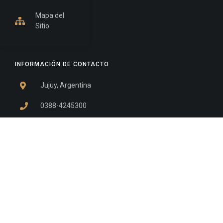
Mapa del
Sitio
INFORMACIÓN DE CONTACTO
Jujuy, Argentina
0388-4245300
Edificio Central : 0388-4245300
Suprema Corte de Justicia: 4245330 - 4245331 -
4245332 - 4245334 - 4245335
Juzgado Civil: 4245321 - 4245322 - 4245323 - 4245324
- 4245325
Edificio Ex-Panorama: 4245342
Tribunal de Familia - Vocalías 1, 2 y 3: 4245340
Tribunal de Familia - Vocalías 4, 5 y 6: 4245341