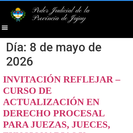
Poder Judicial de la
Provincia de Jujuy
Día:
8 de mayo de
2026
INVITACIÓN REFLEJAR –
CURSO DE
ACTUALIZACIÓN EN
DERECHO PROCESAL
PARA JUEZAS, JUECES,