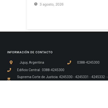
3 agosto, 2026
INFORMACIÓN DE CONTACTO
Jujuy, Argentina
0388-4245300
Edificio Central : 0388-4245300
Suprema Corte de Justicia: 4245330 - 4245331 - 4245332 
- 4245335
Juzgado Civil: 4245321 - 4245322 - 4245323 - 4245324 - 4
Edificio Ex-Panorama: 4245342
Tribunal de Familia - Vocalías 1, 2 y 3: 4245340