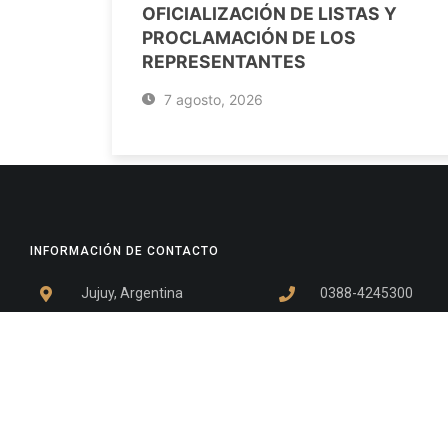
OFICIALIZACIÓN DE LISTAS Y
PROCLAMACIÓN DE LOS
REPRESENTANTES
7 agosto, 2026
INFORMACIÓN DE CONTACTO
Jujuy, Argentina
0388-4245300
Edificio Central : 0388-4245300
Suprema Corte de Justicia: 4245330 - 4245331 - 4245332 
- 4245335
Juzgado Civil: 4245321 - 4245322 - 4245323 - 4245324 - 4
Edificio Ex-Panorama: 4245342