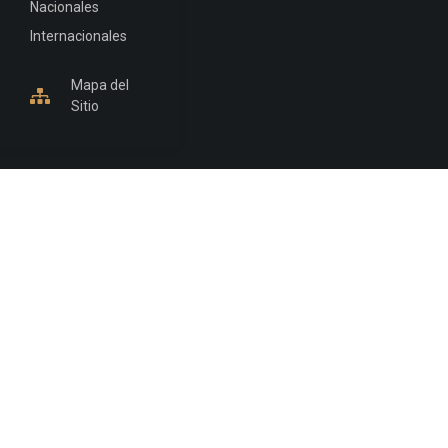
Nacionales
Internacionales
Mapa del
Sitio
INFORMACIÓN DE CONTACTO
Jujuy, Argentina
0388-4245300
Edificio Central : 0388-4245300
Suprema Corte de Justicia: 4245330 - 4245331 -
4245332 - 4245334 - 4245335
Juzgado Civil: 4245321 - 4245322 - 4245323 - 4245324
- 4245325
Edificio Ex-Panorama: 4245342