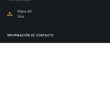
Mapa del
Sitio
INFORMACIÓN DE CONTACTO
Jujuy, Argentina
0388-4245300
Edificio Central : 0388-4245300
Suprema Corte de Justicia: 4245330 - 4245331 -
4245332 - 4245334 - 4245335
Juzgado Civil: 4245321 - 4245322 - 4245323 - 4245324
- 4245325
Edificio Ex-Panorama: 4245342
Tribunal de Familia - Vocalías 1, 2 y 3: 4245340
Tribunal de Familia - Vocalías 4, 5 y 6: 4245341