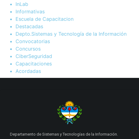
InLab
Informativas
Escuela de Capacitacion
Destacadas
Depto.Sistemas y Tecnología de la Información
Convocatorias
Concursos
CiberSeguridad
Capacitaciones
Acordadas
Departamento de Sistemas y Tecnologías de la Información.