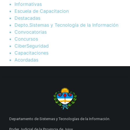
Informativas
Escuela de Capacitacion
Destacadas
Depto.Sistemas y Tecnología de la Información
Convocatorias
Concursos
CiberSeguridad
Capacitaciones
Acordadas
Departamento de Sistemas y Tecnologías de la Información.
Poder Judicial de la Provincia de Jujuy