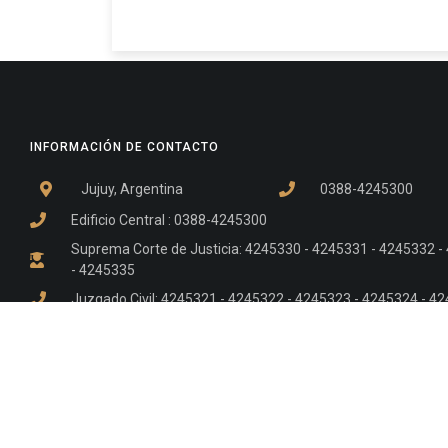
INFORMACIÓN DE CONTACTO
Jujuy, Argentina
0388-4245300
Edificio Central : 0388-4245300
Suprema Corte de Justicia: 4245330 - 4245331 - 4245332 
- 4245335
Juzgado Civil: 4245321 - 4245322 - 4245323 - 4245324 - 4
Edificio Ex-Panorama: 4245342
Tribunal de Familia - Vocalías 1, 2 y 3: 4245340
Tribunal de Familia - Vocalías 4, 5 y 6: 4245341