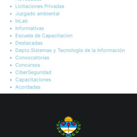
Licitaciones Privadas
Juzgado ambiental
InLab
Informativas
Escuela de Capacitacion
Destacadas
Depto.Sistemas y Tecnología de la Información
Convocatorias
Concursos
CiberSeguridad
Capacitaciones
Acordadas