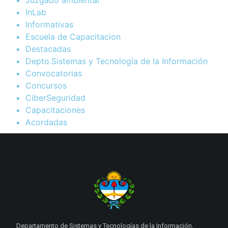
InLab
Informativas
Escuela de Capacitacion
Destacadas
Depto.Sistemas y Tecnología de la Información
Convocatorias
Concursos
CiberSeguridad
Capacitaciones
Acordadas
Departamento de Sistemas y Tecnologías de la Información.