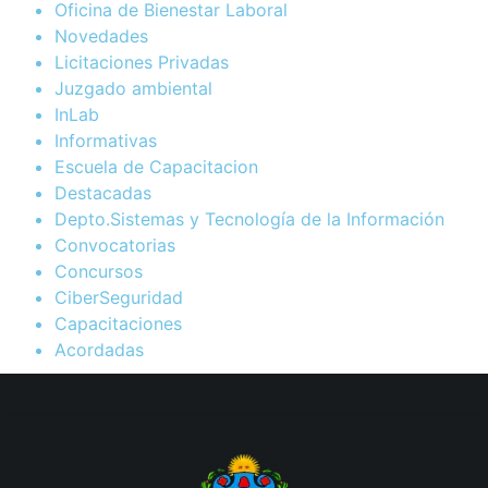
Oficina de Bienestar Laboral
Novedades
Licitaciones Privadas
Juzgado ambiental
InLab
Informativas
Escuela de Capacitacion
Destacadas
Depto.Sistemas y Tecnología de la Información
Convocatorias
Concursos
CiberSeguridad
Capacitaciones
Acordadas