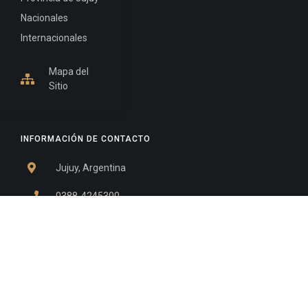
Nacionales
Internacionales
Mapa del
Sitio
INFORMACIÓN DE CONTACTO
Jujuy, Argentina
0388-4245300
Edificio Central : 0388-4245300
Suprema Corte de Justicia: 4245330 - 4245331 -
4245332 - 4245334 - 4245335
Juzgado Civil: 4245321 - 4245322 - 4245323 - 4245324
- 4245325
Edificio Ex-Panorama: 4245342